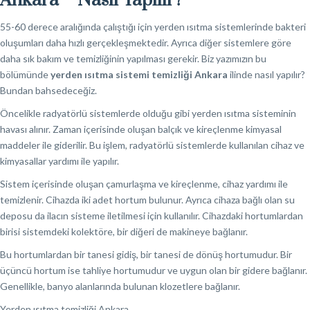
Ankara – Nasıl Yapılır?
55-60 derece aralığında çalıştığı için yerden ısıtma sistemlerinde bakteri
oluşumları daha hızlı gerçekleşmektedir. Ayrıca diğer sistemlere göre
daha sık bakım ve temizliğinin yapılması gerekir. Biz yazımızın bu
bölümünde
yerden ısıtma sistemi temizliği Ankara
ilinde nasıl yapılır?
Bundan bahsedeceğiz.
Öncelikle radyatörlü sistemlerde olduğu gibi yerden ısıtma sisteminin
havası alınır. Zaman içerisinde oluşan balçık ve kireçlenme kimyasal
maddeler ile giderilir. Bu işlem, radyatörlü sistemlerde kullanılan cihaz ve
kimyasallar yardımı ile yapılır.
Sistem içerisinde oluşan çamurlaşma ve kireçlenme, cihaz yardımı ile
temizlenir. Cihazda iki adet hortum bulunur. Ayrıca cihaza bağlı olan su
deposu da ilacın sisteme iletilmesi için kullanılır. Cihazdaki hortumlardan
birisi sistemdeki kolektöre, bir diğeri de makineye bağlanır.
Bu hortumlardan bir tanesi gidiş, bir tanesi de dönüş hortumudur. Bir
üçüncü hortum ise tahliye hortumudur ve uygun olan bir gidere bağlanır.
Genellikle, banyo alanlarında bulunan klozetlere bağlanır.
Yerden ısıtma temizliği Ankara