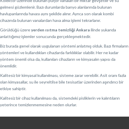
Kolektör üzerinde bulunan purjör vanaları bir miktar gevşetilir ve su
gelmesi gözlemlenir. Bazı durumlarda banyo alanlarında bulunan
havlupanlarında havası aynı şekilde alınır. Ayrıca son olarak kombi
cihazında bulunan vanalardan hava alma işlemi tekrarlanır.
Görüldüğü üzere
yerden ısıtma temizliği Ankara
ilinde yukarıda
anlattığımız işlemler sonucunda gerçekleşmektedir.
Biz burada genel olarak uygulanan yöntemi anlatmış olduk. Bazı firmaların
yöntemleri ve kullandıkları cihazlarda farklılıklar olabilir. Her ne kadar
yöntem önemli olsa da, kullanılan cihazların ve kimyasalın yapısı da
önemlidir.
Kalitesiz bir kimyasal kullanılması, sisteme zarar verebilir. Asit oranı fazla
olan kimyasallar, su ile seyreltilse bile tesisatlar üzerinden aşındırıcı bir
etkiye sahiptir.
Kalitesiz bir cihaz kullanılması da, sistemdeki pisliklerin ve kalıntıların
yeterince temizlenmemesine neden olurlar.