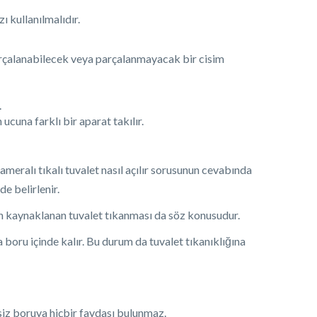
 kullanılmalıdır.
parçalanabilecek veya parçalanmayacak bir cisim
.
cuna farklı bir aparat takılır.
meralı tıkalı tuvalet nasıl açılır sorusunun cevabında
e belirlenir.
en kaynaklanan tuvalet tıkanması da söz konusudur.
 boru içinde kalır. Bu durum da tuvalet tıkanıklığına
siz boruya hiçbir faydası bulunmaz.