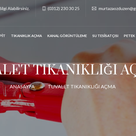
lgi Alabilirsiniz.
(0312) 230 30 25
murtazaozduzen@g
PİT
TIKANIKLIK AÇMA
KANAL GÖRÜNTÜLEME
SU TESİSATÇISI
PETEK
LET TIKANIKLIĞI 
ANASAYFA
TUVALET TIKANIKLIĞI AÇMA