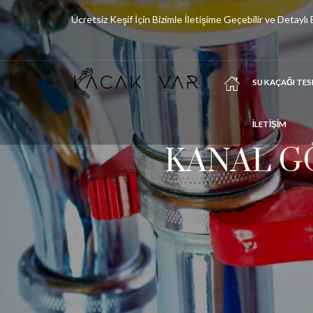
Ücretsiz Keşif İçin Bizimle İletişime Geçebilir ve Detaylı Bi
SU KAÇAĞI TES
İLETİŞİM
KANAL G