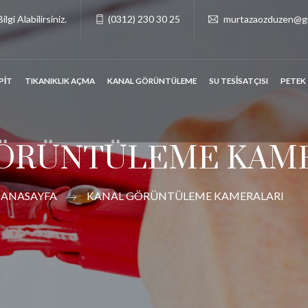
lgi Alabilirsiniz.
(0312) 230 30 25
murtazaozduzen@g
PİT
TIKANIKLIK AÇMA
KANAL GÖRÜNTÜLEME
SU TESİSATÇISI
PETEK
ÖRÜNTÜLEME KAM
ANASAYFA
KANAL GÖRÜNTÜLEME KAMERALARI