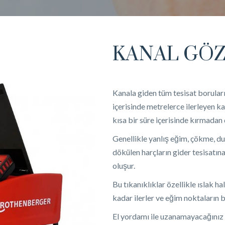
KANAL GÖ
Kanala giden tüm tesisat boruları
içerisinde metrelerce ilerleyen 
kısa bir süre içerisinde kırmada
Genellikle yanlış eğim, çökme, d
dökülen harçların gider tesisatın
oluşur.
Bu tıkanıklıklar özellikle ıslak h
kadar ilerler ve eğim noktaların 
El yordamı ile uzanamayacağınız 