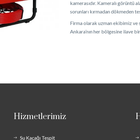
kamerasıdır. Kameralı görüntü ala
sorunları kırmadan dökmeden tes
Firma olarak uzman ekibimiz ve so
Ankara’nın her bölgesine ilave bi
Hizmetlerimiz
H
Su Kaçağı Tespit