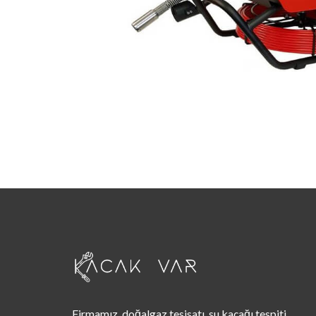
Firmamız, doğalgaz tesisatı, su kaçağı tespiti,