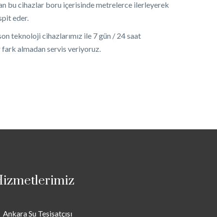
n bu cihazlar boru içerisinde metrelerce ilerleyerek
pit eder.
n teknoloji cihazlarımız ile 7 gün / 24 saat
r fark almadan servis veriyoruz.
izmetlerimiz
Ankara Su Tesisatçısı